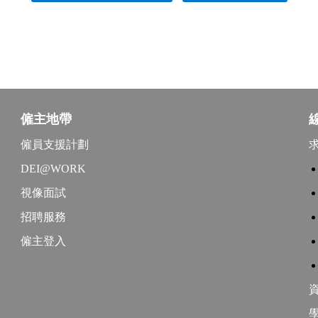
僱主地帶
僱員支援計劃
DEI@WORK
視像面試
招聘服務
僱主登入