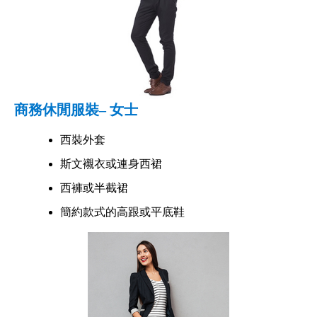
商務休閒服裝– 女士
西裝外套
斯文襯衣或連身西裙
西褲或半截裙
簡約款式的高跟或平底鞋