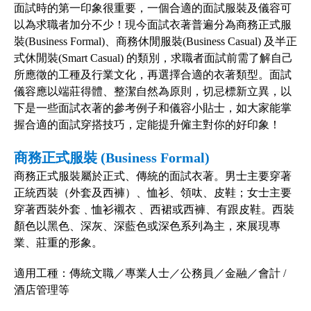
面試時的第一印象很重要，一個合適的面試服裝及儀容可
以為求職者加分不少！現今面試衣著普遍分為商務正式服
裝(Business Formal)、商務休閒服裝(Business Casual) 及半正
式休閒裝(Smart Casual) 的類別，求職者面試前需了解自己
所應徵的工種及行業文化，再選擇合適的衣著類型。面試
儀容應以端莊得體、整潔自然為原則，切忌標新立異，以
下是一些面試衣著的參考例子和儀容小貼士，如大家能掌
握合適的面試穿搭技巧，定能提升僱主對你的好印象！
商務正式服裝 (Business Formal)
商務正式服裝屬於正式、傳統的面試衣著。男士主要穿著
正統西裝（外套及西褲）、恤衫、領呔、皮鞋；女士主要
穿著西裝外套﹑恤衫襯衣 、西裙或西褲、有跟皮鞋。西裝
顏色以黑色、深灰、深藍色或深色系列為主，來展現專
業、莊重的形象。
適用工種：傳統文職／專業人士／公務員／金融／會計 /
酒店管理等