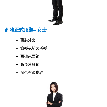
商務正式服裝– 女士
西裝外套
恤衫或斯文襯衫
西褲或西裙
商務連身裙
深色有跟皮鞋