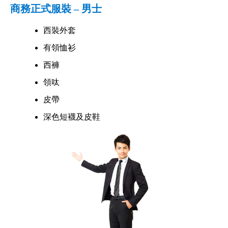
商務正式服裝 – 男士
西裝外套
有領恤衫
西褲
領呔
皮帶
深色短襪及皮鞋