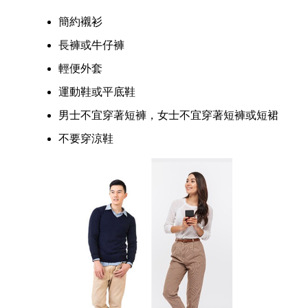
簡約襯衫
長褲或牛仔褲
輕便外套
運動鞋或平底鞋
男士不宜穿著短褲，女士不宜穿著短褲或短裙
不要穿涼鞋