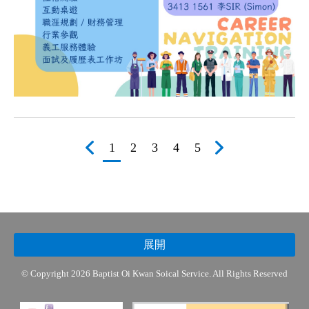
1
2
3
4
5
展開
© Copyright 2026 Baptist Oi Kwan Soical Service. All Rights Reserved