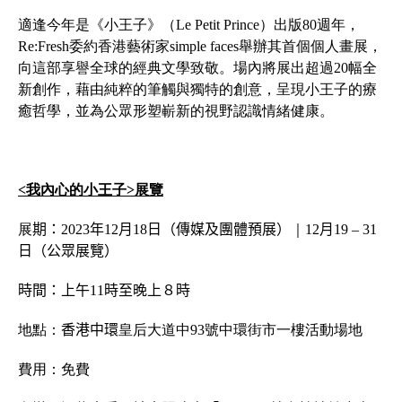
適逢今年是《小王子》（
Le Petit Prince
）出版
80
週年，
Re:Fresh
委約香港藝術家
simple faces
舉辦其首個個人畫展，
向這部享譽全球的經典文學致敬。場內將展出超過
20
幅全
新創作，藉由純粹的筆觸與獨特的創意，呈現小王子的療
癒哲學，並為公眾形塑嶄新的視野認識情緒健康。
<
我內心的小王子
>
展覽
展
期：
2023
年
12
月
18
日（傳媒及團體預展）
｜
12
月
19
–
31
日（公眾展覽）
時間：上午
11
時至晚上８時
地點：
香港中環
皇后大道中
93
號中環街市一樓活動場地
費用：免費