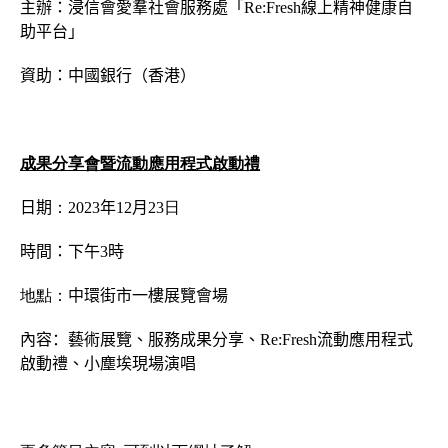
主辦：浸信會愛羣社會服務處「
Re:Fresh
線上精神健康自
助平台」
資助：中國銀行（香港）
成果分享會暨流動應用程式啟動禮
日期
：
2023
年
12
月
23
日
時間：下午
3
時
地點：
中環街市一樓展覽會場
內容
：
藝術展覽、服務成果分享、
Re:Fresh
流動應用程式
啟動禮、小塵埃現場演唱