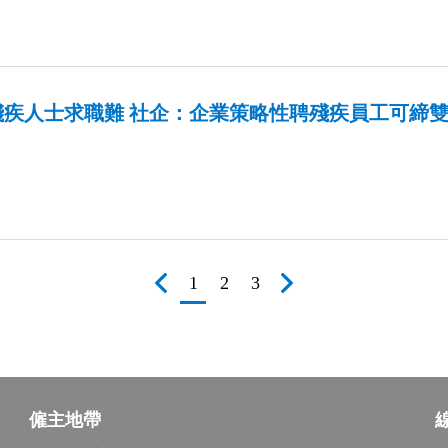
疾人士求職難‎ 社企：企業策略性聘殘疾員工可締
1
2
3
僱主地帶