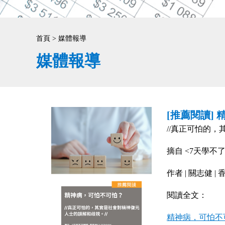
首頁 > 媒體報導
媒體報導
[推薦閱讀]
//真正可怕的，
摘自 <7天學不了
作者 | 關志健
閱讀全文：
精神病，可怕不