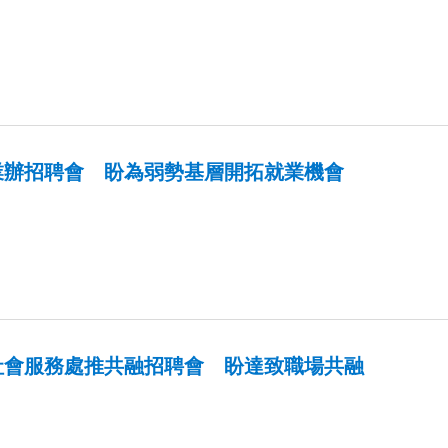
業辦招聘會 盼為弱勢基層開拓就業機會
社會服務處推共融招聘會 盼達致職場共融