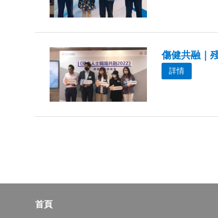
傷健共融｜殘
詳情
首頁